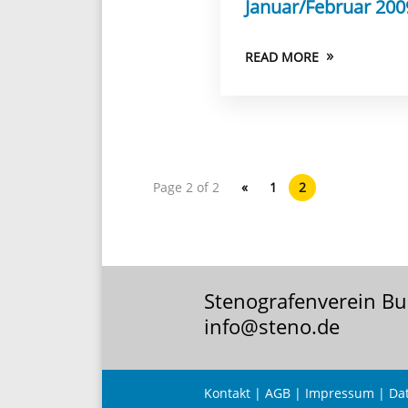
Januar/Februar 200
READ MORE
Page 2 of 2
«
1
2
Stenografenverein Bue
info@steno.de
Kontakt
|
AGB
|
Impressum
|
Da