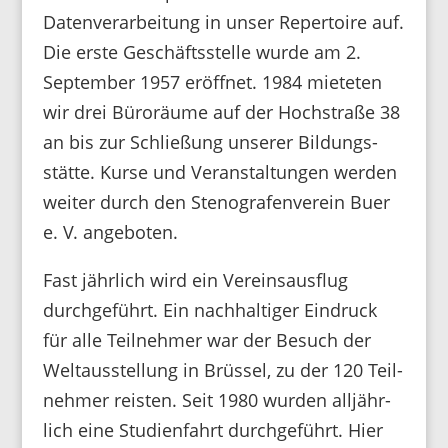
Daten­ver­ar­bei­tung in unser Reper­toire auf.
Die erste Geschäfts­stelle wurde am 2.
September 1957 eröffnet. 1984 mieteten
wir drei Büro­räume auf der Hoch­straße 38
an bis zur Schlie­ßung unserer Bildungs­
stätte. Kurse und Veran­stal­tungen werden
weiter durch den Steno­gra­fen­verein Buer
e. V. angeboten.
Fast jähr­lich wird ein Vereins­aus­flug
durch­ge­führt. Ein nach­hal­tiger Eindruck
für alle Teil­nehmer war der Besuch der
Welt­aus­stel­lung in Brüssel, zu der 120 Teil­
nehmer reisten. Seit 1980 wurden alljähr­
lich eine Studi­en­fahrt durch­ge­führt. Hier