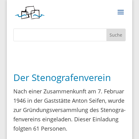
Der Stenografenverein
Nach einer Zusam­men­kunft am 7. Februar
1946 in der Gast­stätte Anton Seifen, wurde
zur Grün­dungs­ver­samm­lung des Steno­gra­
fen­ver­eins einge­laden. Dieser Einla­dung
folgten 61 Personen.