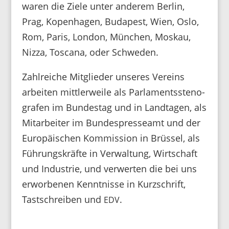
waren die Ziele unter anderem Berlin,
Prag, Kopen­hagen, Buda­pest, Wien, Oslo,
Rom, Paris, London, München, Moskau,
Nizza, Toscana, oder Schweden.
Zahl­reiche Mitglieder unseres Vereins
arbeiten mitt­ler­weile als Parla­ments­ste­no­
grafen im Bundestag und in Land­tagen, als
Mitar­beiter im Bundes­pres­seamt und der
Euro­päi­schen Kommis­sion in Brüssel, als
Führungs­kräfte in Verwal­tung, Wirt­schaft
und Indus­trie, und verwerten die bei uns
erwor­benen Kennt­nisse in Kurz­schrift,
Tast­schreiben und
.
EDV