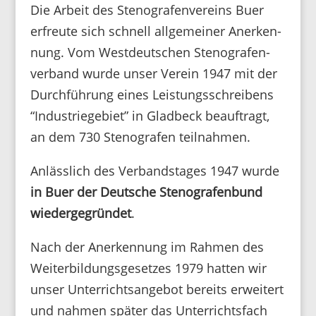
Die Arbeit des Steno­gra­fen­ver­eins Buer
erfreute sich schnell allge­meiner Aner­ken­
nung. Vom West­deut­schen Steno­gra­fen­
ver­band wurde unser Verein 1947 mit der
Durch­füh­rung eines Leis­tungs­schrei­bens
“Indus­trie­ge­biet” in Glad­beck beauf­tragt,
an dem 730 Steno­grafen teilnahmen.
Anläss­lich des Verbands­tages 1947 wurde
in Buer der Deut­sche Steno­gra­fen­bund
wieder­ge­gründet
.
Nach der Aner­ken­nung im Rahmen des
Weiter­bil­dungs­ge­setzes 1979 hatten wir
unser Unter­richts­an­gebot bereits erwei­tert
und nahmen später das Unter­richts­fach