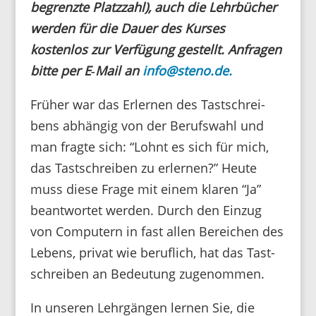
begrenzte Platz­zahl), auch die Lehr­bü­cher
werden für die Dauer des Kurses
kostenlos zur Verfü­gung gestellt. Anfragen
bitte per E‑Mail an
info@steno.de.
Früher war das Erlernen des Tast­schrei­
bens abhängig von der Berufs­wahl und
man fragte sich: “Lohnt es sich für mich,
das Tast­schreiben zu erlernen?” Heute
muss diese Frage mit einem klaren “Ja”
beant­wortet werden. Durch den Einzug
von Compu­tern in fast allen Berei­chen des
Lebens, privat wie beruf­lich, hat das Tast­
schreiben an Bedeu­tung zugenommen.
In unseren Lehr­gängen lernen Sie, die