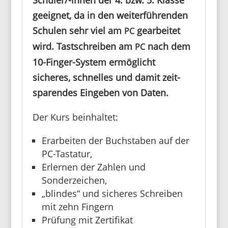
Schü­ler/-innen der 4. bzw. 5. Klasse
geeignet, da in den weiter­füh­renden
Schulen sehr viel am
gear­beitet
PC
wird.
Tast­schreiben am
nach dem
PC
10-Finger-System ermög­licht
sicheres, schnelles und damit zeit­
spa­rendes Eingeben von Daten.
Der Kurs beinhaltet:
Erar­beiten der Buch­staben auf der
PC-Tastatur,
Erlernen der Zahlen und
Sonderzeichen,
„blindes“ und sicheres Schrei­ben
mit zehn Fingern
Prüfung mit Zertifikat