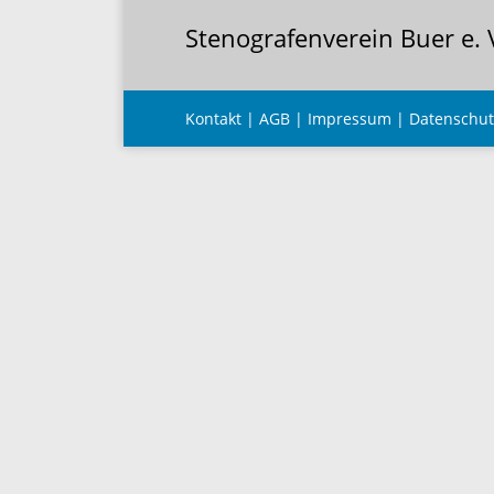
Stenografenverein Buer e. 
Kontakt
|
AGB
|
Impressum
|
Datenschut