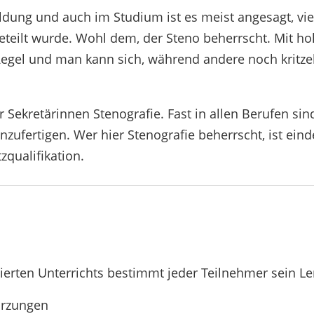
­dung und auch im Studium ist es meist ange­sagt, viel
teilt wurde. Wohl dem, der Steno beherrscht. Mit hohe
egel und man kann sich, während andere noch krit­ze
 Sekre­tä­rinnen Steno­grafie. Fast in allen Berufen si
anzu­fer­tigen. Wer hier Steno­grafie beherrscht, ist ein
tzqualifikation.
rten Unter­richts bestimmt jeder Teil­nehmer sein Le
Kürzungen