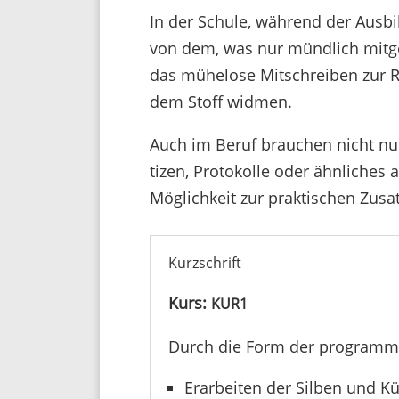
In der Schule, während der Ausbil
von dem, was nur münd­lich mitge­
das mühe­lose Mitschreiben zur R
dem Stoff widmen.
Auch im Beruf brau­chen nicht nur
tizen, Proto­kolle oder ähnli­ches 
Möglich­keit zur prak­ti­schen Zusa
Kurzschrift
Kurs:
KUR1
Durch die Form der program­mie
Erar­beiten der Silben und 