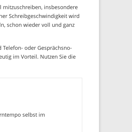
 mitzu­schreiben, insbe­son­dere
r Schreib­ge­schwin­dig­keit wird
ln, schon wieder voll und ganz
nd Telefon- oder Gesprächs­no­
deutig im Vorteil. Nutzen Sie die
rn­tempo selbst im