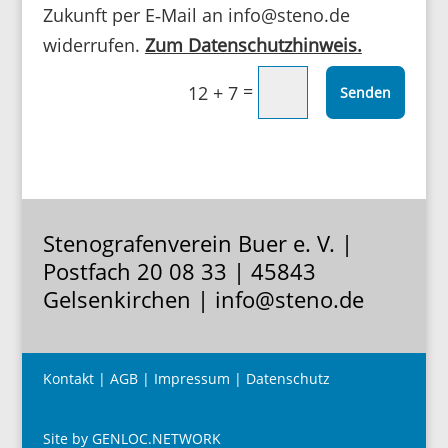
Zukunft per E‑Mail an info@steno.de
wider­rufen.
Zum Daten­schutz­hin­weis.
=
12 + 7
Senden
Stenografenverein Buer e. V. |
Postfach 20 08 33 | 45843
Gelsenkirchen | info@steno.de
Kontakt
|
AGB
|
Impressum
|
Datenschutz
Site by GENLOC.NETWORK