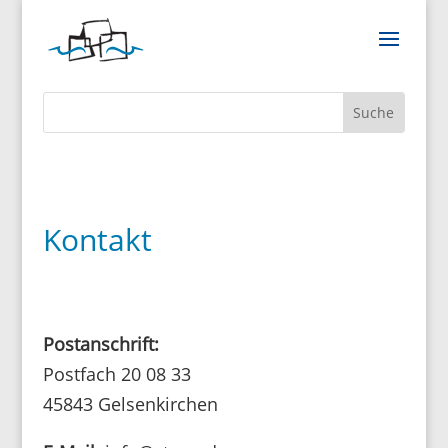
Kontakt
Post­an­schrift:
Post­fach 20 08 33
45843 Gelsen­kir­chen