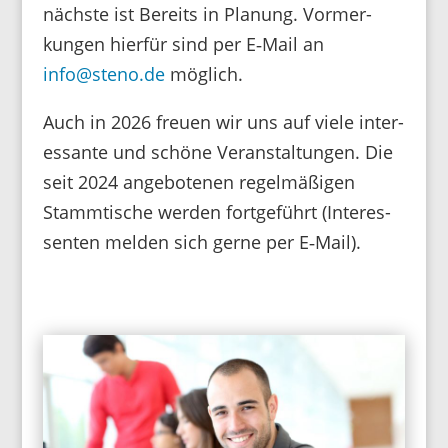
nächste ist Bereits in Planung. Vormer­
kungen hierfür sind per E‑Mail an
info@steno.de
möglich.
Auch in 2026 freuen wir uns auf viele inter­
es­sante und schöne Veran­stal­tungen. Die
seit 2024 ange­bo­tenen regel­mä­ßigen
Stamm­ti­sche werden fort­ge­führt (Inter­es­
senten melden sich gerne per E‑Mail).