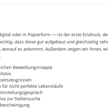
ital oder in Papier­form — ist der erste Eindruck, d
chtig, dass diese gut aufge­baut und gleich­zeitig sehr
ie, worauf es ankommt. Außerdem zeigen wir Ihnen, wie
.
t­li­chen Bewerbungsmappe
sfotos
rbeitszeugnissen
h für nicht perfekte Lebensläufe
 Vorstellungsgespräch
ise zur Stellensuche
rbescheinigung