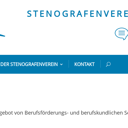
STENOGRAFENVEREI
DER STENOGRAFENVEREIN
KONTAKT
Angebot von Berufs­för­de­rungs- und berufs­kund­li­chen