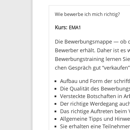
Wie bewerbe ich mich richtig?
Kurs:
EMA1
Die Bewer­bungs­mappe — ob dig
Bewerber erhält. Daher ist es wi
Bewer­bungs­trai­ning lernen S
chen Gespräch gut “verkaufen”
Aufbau und Form der schrif
Die Qualität des Bewerbung
Versteckte Botschaften in A
Der rich­tige Werde­gang auc
Das rich­tige Auftreten beim
Allge­meine Tipps und Hinwe
Sie erhalten eine Teilnehme