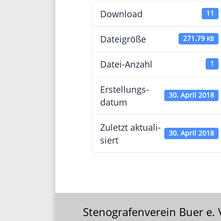
Down­load
11
Datei­größe
271.79
KB
Datei-Anzahl
1
Erstel­lungs­
30. April 2018
datum
Zuletzt aktua­li­
30. April 2018
siert
Stenografenverein Buer e. 