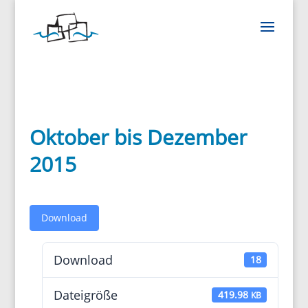
Oktober bis Dezember
2015
Down­load
Down­load
18
Datei­größe
419.98
KB