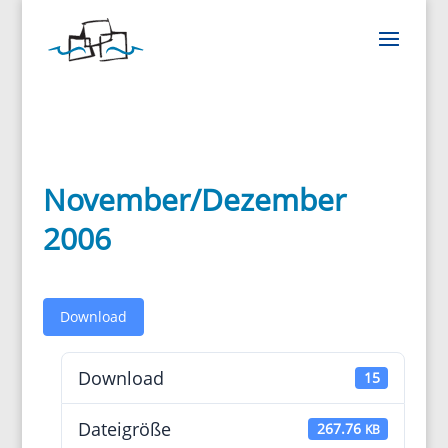
November/Dezember
2006
Down­load
Down­load
15
Datei­größe
267.76
KB