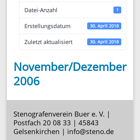
Datei-Anzahl
1
Erstel­lungs­datum
30. April 2018
Zuletzt aktua­li­siert
30. April 2018
November/Dezember
2006
Stenografenverein Buer e. V. |
Postfach 20 08 33 | 45843
Gelsenkirchen | info@steno.de