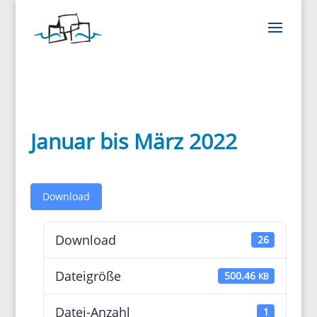
Januar bis März 2022
Down­load
Down­load
26
Datei­größe
500.46
KB
Datei-Anzahl
1