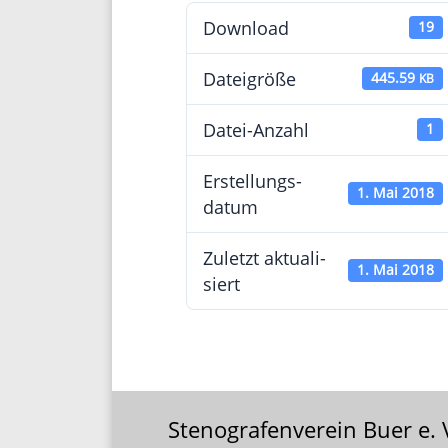
Down­load
19
Datei­größe
445.59
KB
Datei-Anzahl
1
Erstel­lungs­
1. Mai 2018
datum
Zuletzt aktua­li­
1. Mai 2018
siert
Stenografenverein Buer e. 