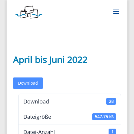
April bis Juni 2022
Down­load
Down­load
28
Datei­größe
547.75
KB
Datei-Anzahl
1